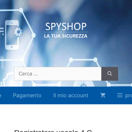
Ricerca
per:
e
Pagamento
Il mio account
pr