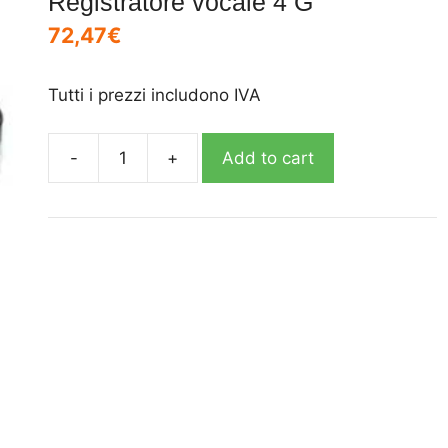
Registratore vocale 4 G
72,47
€
Tutti i prezzi includono IVA
-
+
Add to cart
Registratore
vocale
4
G
quantity