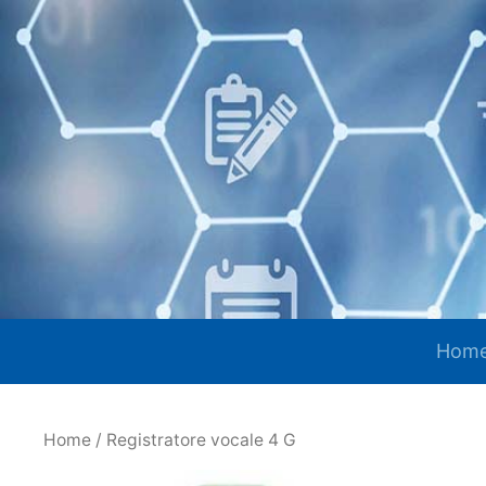
Vai
al
contenuto
Hom
Home
/ Registratore vocale 4 G