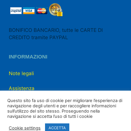
BONIFICO BANCARIO, tutte le CARTE DI
CREDITO tramite PAYPAL
INFORMAZIONI
Note legali
Assistenza
Questo sito fa uso di cookie per migliorare l’esperienza di
Chi siamo
navigazione degli utenti e per raccogliere informazioni
sull’utilizzo del sito stesso. Proseguendo nella
navigazione si accetta l’uso di tutti i cookie
Contattaci
Cookie settings
ACCETTA