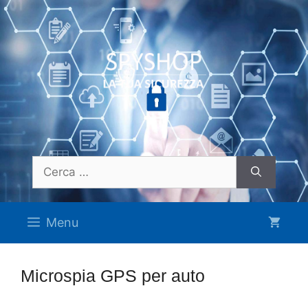
Vai
al
contenuto
Ricerca
per:
Menu
Microspia GPS per auto