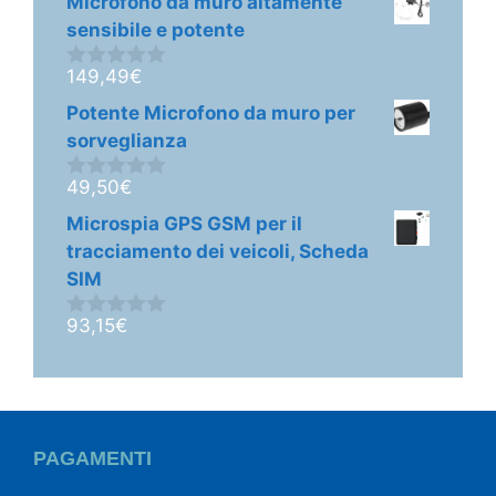
Microfono da muro altamente
u
5
sensibile e potente
149,49
€
0
s
Potente Microfono da muro per
u
5
sorveglianza
49,50
€
0
s
Microspia GPS GSM per il
u
5
tracciamento dei veicoli, Scheda
SIM
93,15
€
0
s
u
5
PAGAMENTI