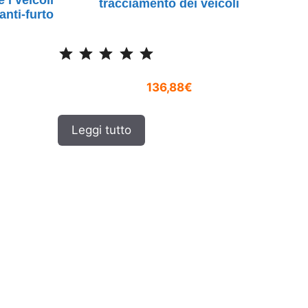
tracciamento dei veicoli
anti-furto
Classificazione: 5 su 5.
136,88€
Leggi tutto