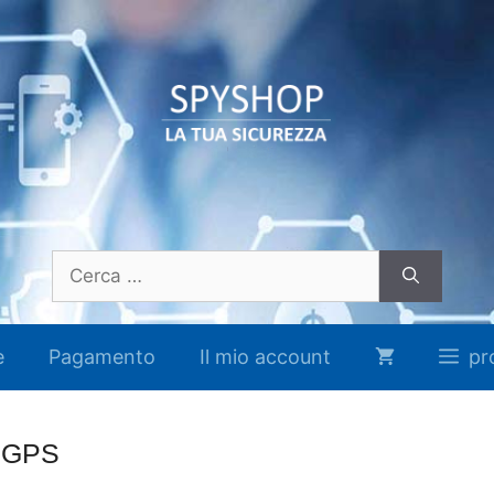
Ricerca
per:
e
Pagamento
Il mio account
pr
e GPS