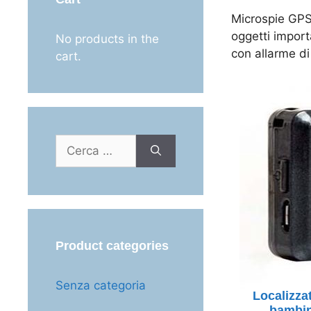
Microspie GPS,
oggetti import
No products in the
con allarme di
cart.
Ricerca
per:
Product categories
Senza categoria
Localizza
bambini