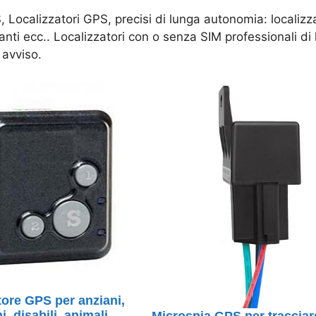
 Localizzatori GPS, precisi di lunga autonomia: localizzat
anti ecc.. Localizzatori con o senza SIM professionali di
 avviso.
tore GPS per anziani,
, disabili, animali
Microspia GPS per tracciare