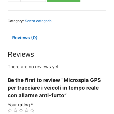
GPS
per
tracciare
Category:
Senza categoria
i
veicoli
in
Reviews (0)
tempo
reale
Reviews
con
allarme
There are no reviews yet.
anti-
furto
Be the first to review “Microspia GPS
quantity
per tracciare i veicoli in tempo reale
con allarme anti-furto”
Your rating
*