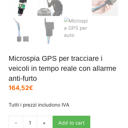
Microspia GPS per tracciare i
veicoli in tempo reale con allarme
anti-furto
164,52
€
Tutti i prezzi includono IVA
-
+
Add to cart
Microspia