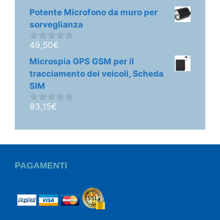
s
Potente Microfono da muro per
u
5
sorveglianza
49,50
€
0
s
Microspia GPS GSM per il
u
5
tracciamento dei veicoli, Scheda
SIM
93,15
€
0
s
u
5
PAGAMENTI