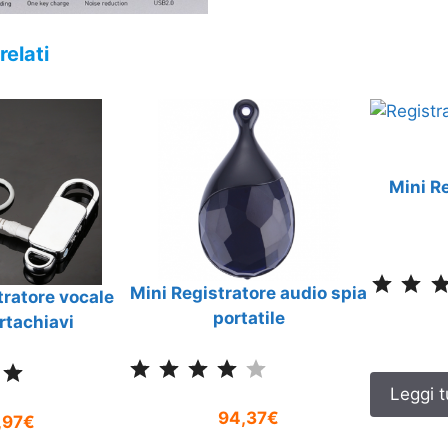
relati
Mini R
Mini Registratore audio spia
tratore vocale
portatile
rtachiavi
Classificazione: 4 su 5.
Classificazione: 5 su 5.
Leggi t
94,37€
,97€