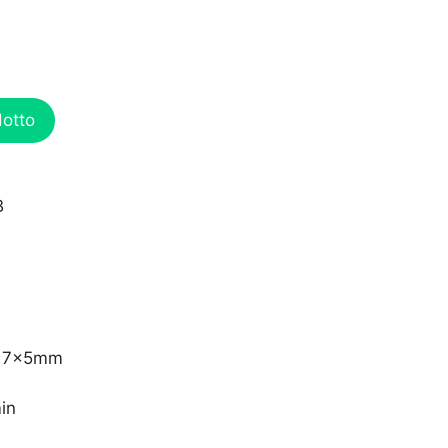
dotto
B
5x17x5mm
in