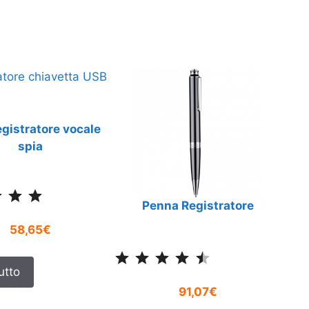
egistratore vocale
spia
Classificazione: 5 su 5.
Penna Registratore
58,65€
Classificazione: 4.5 su 5.
utto
91,07€