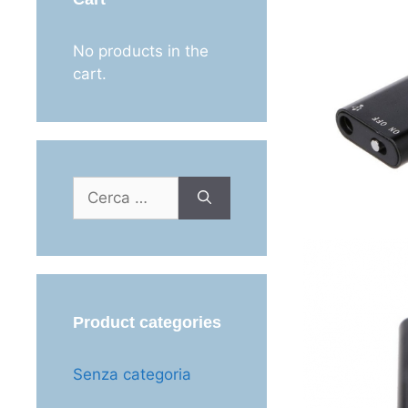
No products in the
cart.
Ricerca
per:
Product categories
Senza categoria