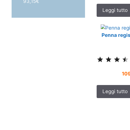
93,15
€
0
s
Leggi tutto
u
5
Penna regis
10
Leggi tutto