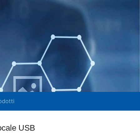
odotti
vocale USB