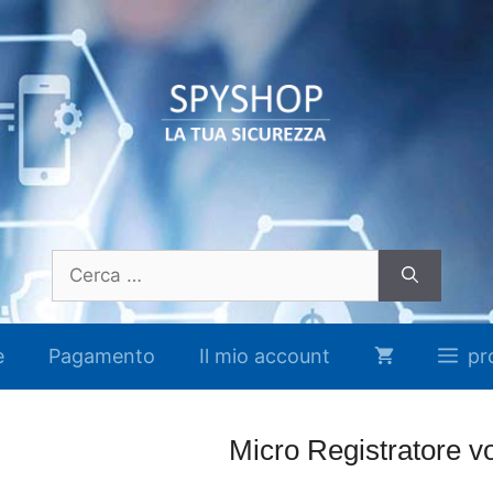
Ricerca
per:
e
Pagamento
Il mio account
pr
Micro Registratore 