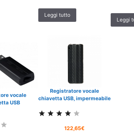
Leggi tutto
Leggi t
Registratore vocale
tore vocale
chiavetta USB, impermeabile
etta USB
Classificazione: 4 su 5.
Classificazione: 4 su 5.
122,65€