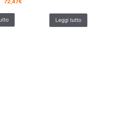
72,47€
utto
Leggi tutto