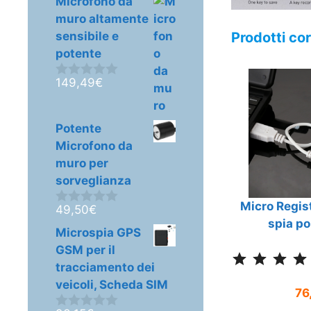
Microfono da
u
5
muro altamente
sensibile e
Prodotti cor
potente
149,49
€
0
s
u
5
Potente
Microfono da
muro per
sorveglianza
Micro Regis
49,50
€
0
spia po
s
Microspia GPS
u
5
GSM per il
tracciamento dei
veicoli, Scheda SIM
76