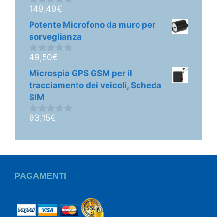
149,49
€
0
s
Potente Microfono da muro per
u
5
sorveglianza
49,50
€
0
s
Microspia GPS GSM per il
u
5
tracciamento dei veicoli, Scheda
SIM
93,15
€
0
s
u
5
PAGAMENTI